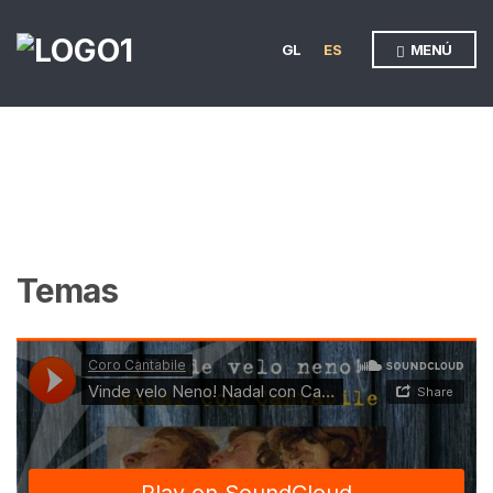
GL
ES
MENÚ
Temas