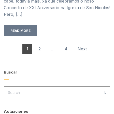
cabe, todavía máis, xa que celebramos o noso
Concerto de XXI Aniversario na Igrexa de San Nicolás!
Pero, […]
READ MORE
Posts
1
2
…
4
Next
navigation
Buscar
SEARCH
FOR:
SEA
Actuaciones