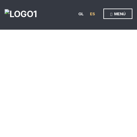
GL
ES
MENÚ