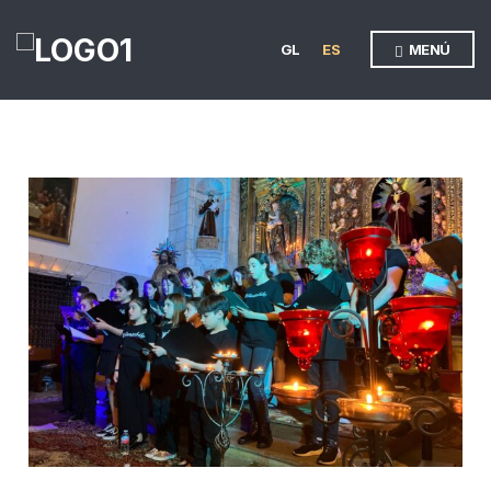
GL
ES
MENÚ