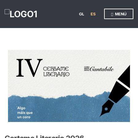
GL
ES
MENÚ