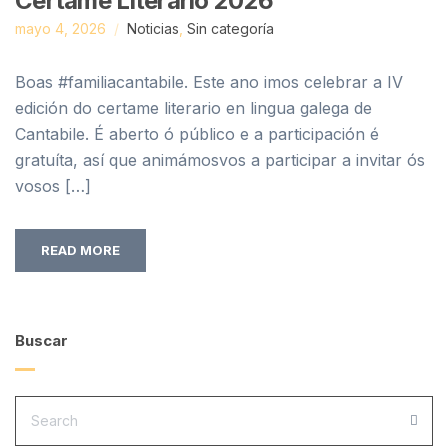
Certame Literario 2026
mayo 4, 2026
Noticias
,
Sin categoría
Boas #familiacantabile. Este ano imos celebrar a IV
edición do certame literario en lingua galega de
Cantabile. É aberto ó público e a participación é
gratuíta, así que animámosvos a participar a invitar ós
vosos […]
READ MORE
Buscar
SEARCH
FOR:
SEA