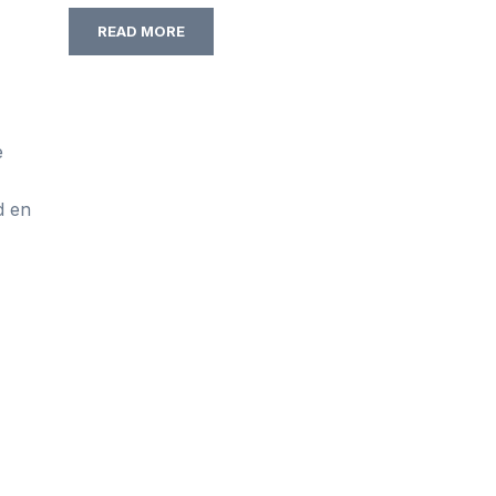
READ MORE
e
d en