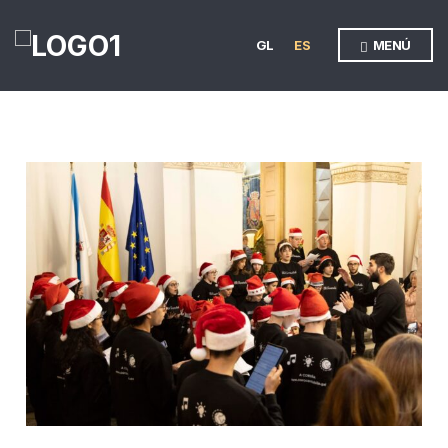
GL
ES
MENÚ