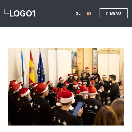
GL
ES
MENÚ