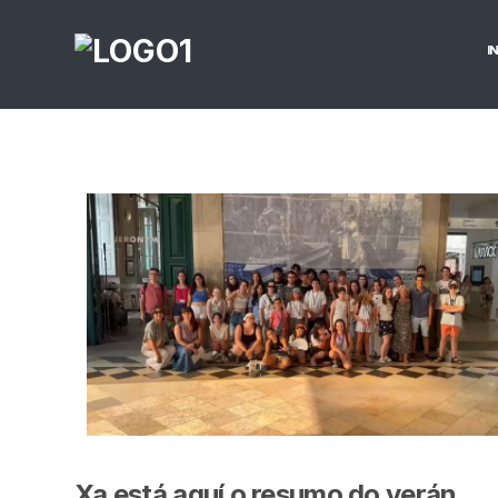
I
Xa está aquí o resumo do verán