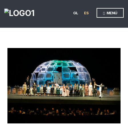
GL
ES
MENÚ