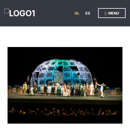
GL
ES
MENÚ