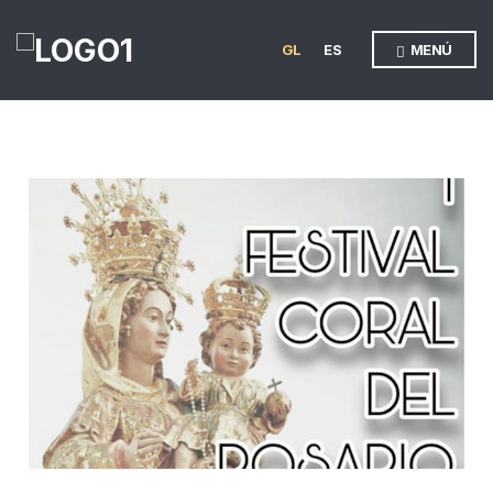
GL
ES
MENÚ