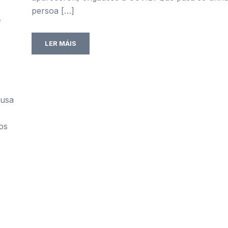
persoa […]
e
LER MÁIS
ausa
os