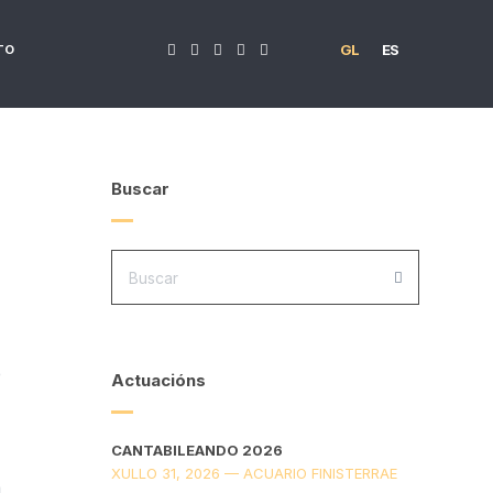
GL
ES
TO
Buscar
PROCURA:
BUSCAR
e
Actuacións
CANTABILEANDO 2026
XULLO 31, 2026 — ACUARIO FINISTERRAE
a