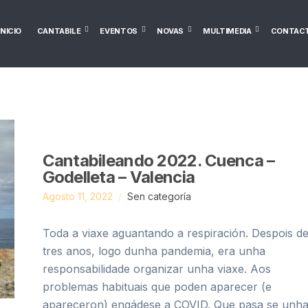
INICIO
CANTABILE
EVENTOS
NOVAS
MULTIMEDIA
CONTAC
Cantabileando 2022. Cuenca –
Godelleta – Valencia
Agosto 11, 2022
Sen categoría
Toda a viaxe aguantando a respiración. Despois d
tres anos, logo dunha pandemia, era unha
responsabilidade organizar unha viaxe. Aos
problemas habituais que poden aparecer (e
apareceron) engádese a COVID. Que pasa se unh